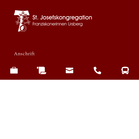
Anschrift





St. Josefskongregation
Klosterhof 2
86513 Ursberg
Kontakt