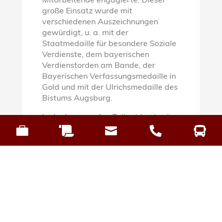
Mitarbeitende engagierte. Dieser
große Einsatz wurde mit
verschiedenen Auszeichnungen
gewürdigt, u. a. mit der
Staatmedaille für besondere Soziale
Verdienste, dem bayerischen
Verdienstorden am Bande, der
Bayerischen Verfassungsmedaille in
Gold und mit der Ulrichsmedaille des
Bistums Augsburg.
In der kommenden Zeit widmete sie


sich den handschriftlichen



Dokumenten des Ordensgründers. Es
war ihr ein Anliegen, diese für die
heutige Zeit lesbar und verfügbar zu
machen. Ebenso war sie stets bereit,
Gästen das Wirken Dominikus
Ringeisens und der Schwestern
vorzustellen, wozu sie eine kleine
Ausstellung errichtete.