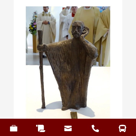




