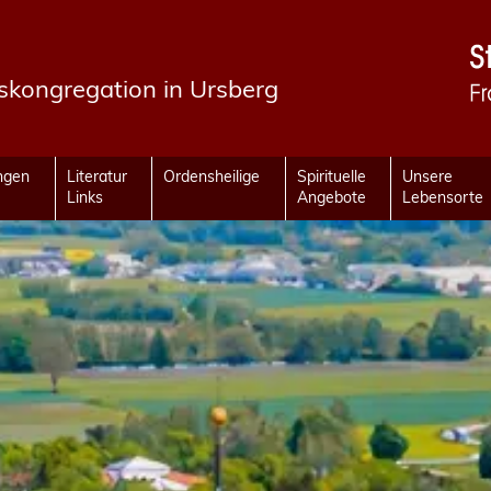
fskongregation in Ursberg
ungen
Literatur
Ordensheilige
Spirituelle
Unsere
Links
Angebote
Lebensorte