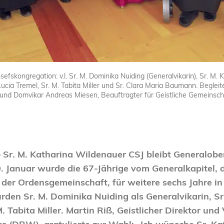
sefskongregation: v.l. Sr. M. Dominika Nuiding (Generalvikarin), Sr. M.
Lucia Tremel, Sr. M. Tabita Miller und Sr. Clara Maria Baumann. Begle
i.) und Domvikar Andreas Miesen, Beauftragter für Geistliche Gemeinsc
– Sr. M. Katharina Wildenauer CSJ bleibt Generalober
. Januar wurde die 67-Jährige vom Generalkapitel,
er Ordensgemeinschaft, für weitere sechs Jahre in 
den Sr. M. Dominika Nuiding als Generalvikarin, Sr
. Tabita Miller. Martin Riß, Geistlicher Direktor un