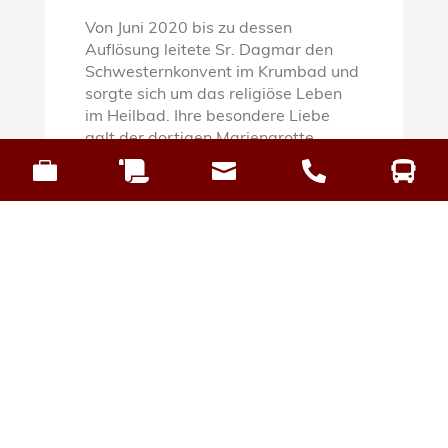
Von Juni 2020 bis zu dessen
Auflösung leitete Sr. Dagmar den
Schwesternkonvent im Krumbad und
sorgte sich um das religiöse Leben
im Heilbad. Ihre besondere Liebe
galt der dortigen Mariengrotte.





Im Juni 2023 kehrte Sr. Dagmar nach
Ursberg in den Mutterhauskonvent
zurück. Sie hatte immer mehr mit
gesundheitlichen Problemen zu
kämpfen. Ihr Alltag war zunehmend
von Arztbesuchen und immer
häufiger werdenden
Krankenhausaufenthalten geprägt.
Mit ihrem starken Willen, nahm die
Schwester trotz der erheblichen
Beschwerden am Gebets- und
Gemeinschaftsleben teil, bis die
letzten Kräfte aufgebraucht waren.