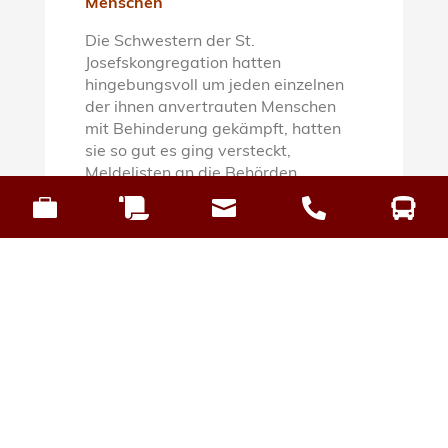
Menschen
Die Schwestern der St.
Josefskongregation hatten
hingebungsvoll um jeden einzelnen
der ihnen anvertrauten Menschen
mit Behinderung gekämpft, hatten
sie so gut es ging versteckt,
Meldelisten an die Behörden
verzögert und an Bischöfe





nachdrückliche Hilfegesuche
gerichtet. Eine Mitstreiterin für die
Rechte dieser Menschen fanden die
Schwestern u. a. in der damaligen
Ursberger Anstaltsärztin Dr. Ilsabe
Gestering, die die direkte
Kommunikation mit den Behörden
suchte, um die
gesellschaftsrelevanten Leistungen
der „Anstaltsinsassen“ zu schildern,
die die Nazis allerdings als