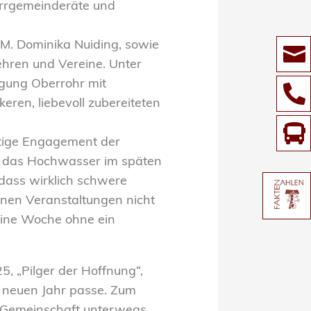
farrgemeinderäte und
 M. Dominika Nuiding, sowie

ehren und Vereine. Unter
igung Oberrohr mit

ren, liebevoll zubereiteten

ltige Engagement der
r: das Hochwasser im späten
dass wirklich schwere
nen Veranstaltungen nicht
eine Woche ohne ein
5, „Pilger der Hoffnung“,
m neuen Jahr passe. Zum
s Gemeinschaft unterwegs,