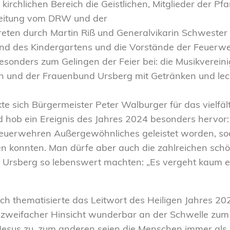
irchlichen Bereich die Geistlichen, Mitglieder der P
Leitung vom DRW und der
treten durch Martin Riß und Generalvikarin Schwester
und des Kindergartens und die Vorstände der Feuerw
esonders zum Gelingen der Feier bei: die Musikverein
 und der Frauenbund Ursberg mit Getränken und lecke
te sich Bürgermeister Peter Walburger für das vielfä
 hob ein Ereignis des Jahres 2024 besonders hervo
 Feuerwehren Außergewöhnliches geleistet worden, so
konnten. Man dürfe aber auch die zahlreichen schö
n Ursberg so lebenswert machten: „Es vergeht kaum 
ach thematisierte das Leitwort des Heiligen Jahres 202
n zweifacher Hinsicht wunderbar an der Schwelle zu
f Jesus zu, zum anderen seien die Menschen immer al