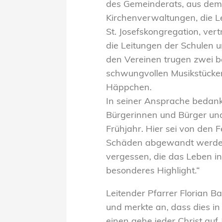
des Gemeinderats, aus dem k
Kirchenverwaltungen, die 
St. Josefskongregation, ver
die Leitungen der Schulen 
den Vereinen trugen zwei b
schwungvollen Musikstücken
Häppchen.
In seiner Ansprache bedank
Bürgerinnen und Bürger und
Frühjahr. Hier sei von den
Schäden abgewandt werden 
vergessen, die das Leben i
besonderes Highlight.“
Leitender Pfarrer Florian B
und merkte an, dass dies i
einen gehe jeder Christ au