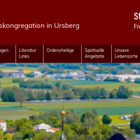
fskongregation in Ursberg
ungen
Literatur
Ordensheilige
Spirituelle
Unsere
Links
Angebote
Lebensorte