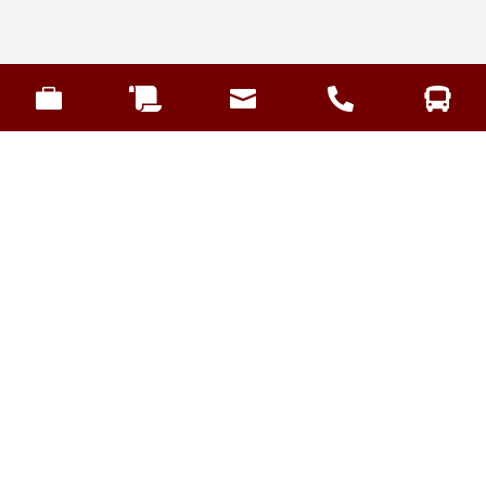




