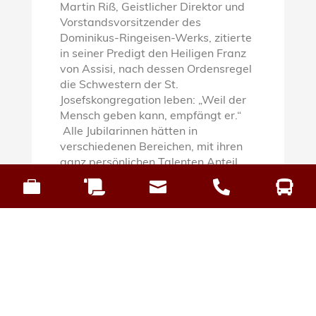
Martin Riß, Geistlicher Direktor und
Vorstandsvorsitzender des
Dominikus-Ringeisen-Werks, zitierte
in seiner Predigt den Heiligen Franz
von Assisi, nach dessen Ordensregel
die Schwestern der St.
Josefskongregation leben: „Weil der
Mensch geben kann, empfängt er.“
Alle Jubilarinnen hätten in
verschiedenen Bereichen, mit ihren
ganz persönlichen Talenten Anteil
daran gehabt, anderen Menschen





Gutes zu tun und die Barmherzigkeit
weiter zu geben, die sie von Gott
empfangen hätten. „Gerade in diesen
Tagen werden Sie zurückschauen auf
Ihren Weg an der Seite der
Menschen zu Gott. Sie werden sicher
auch an die Menschen denken, von
denen Sie beschenkt worden sind