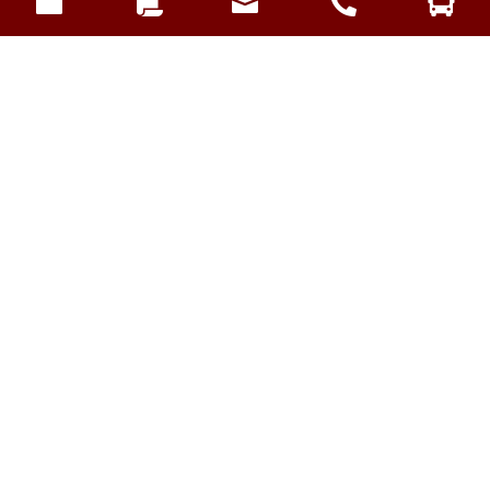




