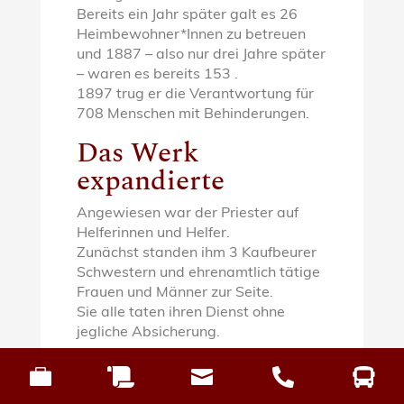
Bereits ein Jahr später galt es 26
Heimbewohner*Innen zu betreuen
und 1887 – also nur drei Jahre später
– waren es bereits 153 .
1897 trug er die Verantwortung für
708 Menschen mit Behinderungen.
Das Werk
expandierte
Angewiesen war der Priester auf
Helferinnen und Helfer.
Zunächst standen ihm 3 Kaufbeurer
Schwestern und ehrenamtlich tätige
Frauen und Männer zur Seite.
Sie alle taten ihren Dienst ohne
jegliche Absicherung.
Die Raumnot war groß. Um der





Überfüllung der Schlafsäle entgegen