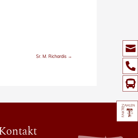

Sr. M. Richardis
→


Kontakt