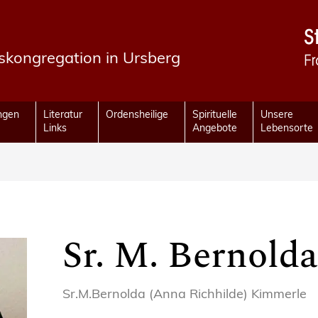
fskongregation in Ursberg
ungen
Literatur
Ordensheilige
Spirituelle
Unsere
Links
Angebote
Lebensorte
Sr. M. Bernold
Sr.M.Bernolda (Anna Richhilde) Kimmerle