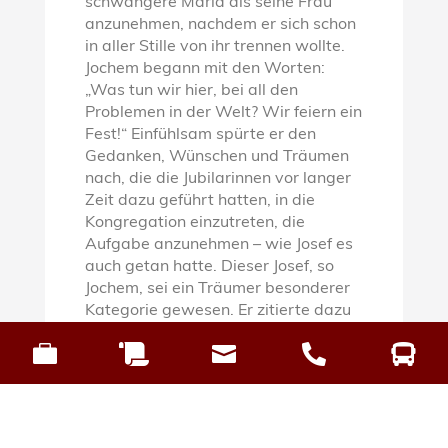
schwangere Maria als seine Frau
anzunehmen, nachdem er sich schon
in aller Stille von ihr trennen wollte.
Jochem begann mit den Worten:
„Was tun wir hier, bei all den
Problemen in der Welt? Wir feiern ein
Fest!“ Einfühlsam spürte er den
Gedanken, Wünschen und Träumen
nach, die die Jubilarinnen vor langer
Zeit dazu geführt hatten, in die
Kongregation einzutreten, die
Aufgabe anzunehmen – wie Josef es
auch getan hatte. Dieser Josef, so
Jochem, sei ein Träumer besonderer
Kategorie gewesen. Er zitierte dazu
einen Satz aus dem Hohelied: „Ich





schlief, doch mein Herz war wach.“
Das Herz in der Sprache der Bibel sei
das Zentrum des Personseins. Josef,
der wache Träumer, habe erkannt,
wozu er als Person bestimmt